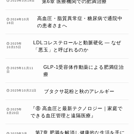
第6章 医療機関での肥満治療
2025年3月19日
高血圧・脂質異常症・糖尿病で通院中
2024年10月
16日
の患者さまへ
LDLコレステロールと動脈硬化 ― なぜ
2025年
10月15日
「悪玉」と呼ばれるのか
GLP-1受容体作動薬による肥満症治
2025年11月11
日
療
ブタクサ花粉と秋のアレルギー
2025年10月21日
『⑧ 高血圧と最新テクノロジー｜家庭で
2025年
3月23日
できる血圧管理と遠隔医療』
第7章 肥満を解消し健康的な生活を手に
2025年3月